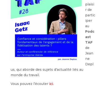
plaisi
r de
partic
iper
au
Podc
ast
TAF
de
Jean
ne
Depl
us, qui aborde des sujets d’actualité liés au
monde du travail.
Vous pouvez l’écouter
ici
.