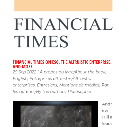
FINANCIAL TIMES ON ESG, THE ALTRUISTIC ENTERPRISE,
AND MORE
25 Sep 2022
|
À propos du livre/About the book
,
English
,
Entreprises altruistes/Altruistic
enterprises
,
Entretiens
,
Mentions de médias
,
Par
les auteurs/By the authors
,
Philosophie
Andr
ew
Hill a
leadi