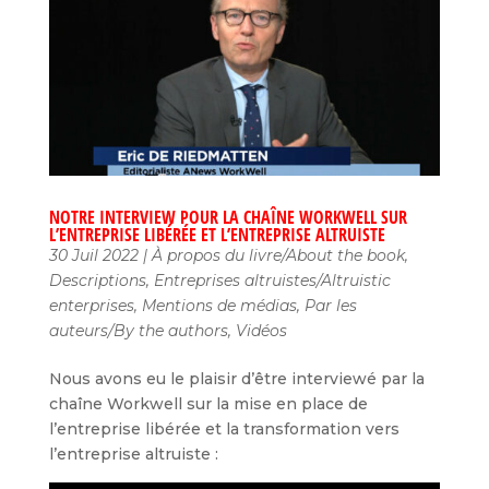
NOTRE INTERVIEW POUR LA CHAÎNE WORKWELL SUR
L’ENTREPRISE LIBÉRÉE ET L’ENTREPRISE ALTRUISTE
30 Juil 2022
|
À propos du livre/About the book
,
Descriptions
,
Entreprises altruistes/Altruistic
enterprises
,
Mentions de médias
,
Par les
auteurs/By the authors
,
Vidéos
Nous avons eu le plaisir d’être interviewé par la
chaîne Workwell sur la mise en place de
l’entreprise libérée et la transformation vers
l’entreprise altruiste :