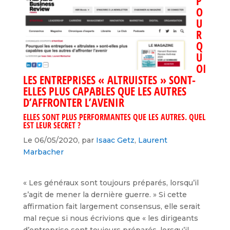
P
O
U
R
Q
U
OI
LES ENTREPRISES « ALTRUISTES » SONT-
ELLES PLUS CAPABLES QUE LES AUTRES
D’AFFRONTER L’AVENIR
ELLES SONT PLUS PERFORMANTES QUE LES AUTRES. QUEL
EST LEUR SECRET ?
Le 06/05/2020, par
Isaac Getz
,
Laurent
Marbacher
« Les généraux sont toujours préparés, lorsqu’il
s’agit de mener la dernière guerre. » Si cette
affirmation fait largement consensus, elle serait
mal reçue si nous écrivions que « les dirigeants
d’entreprise sont toujours préparés, lorsqu’il