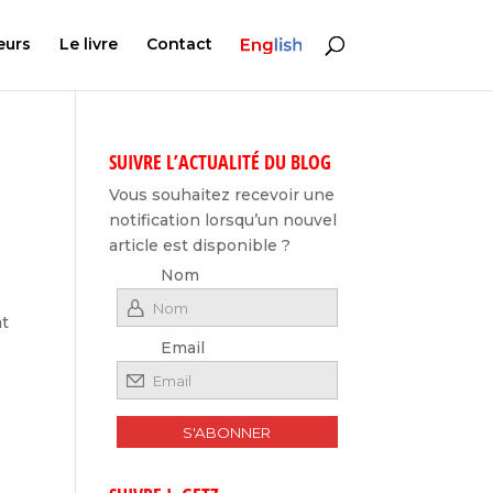
E
eurs
Le livre
Contact
n
g
l
i
s
h
SUIVRE L’ACTUALITÉ DU BLOG
Vous souhaitez recevoir une
notification lorsqu’un nouvel
article est disponible ?
Nom
at
Email