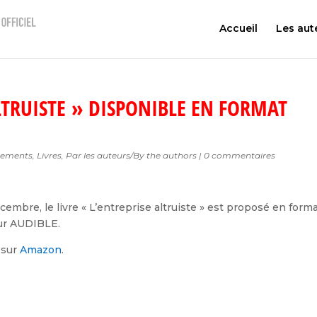
Accueil
Les aut
ALTRUISTE » DISPONIBLE EN FORMAT
nements
,
Livres
,
Par les auteurs/By the authors
|
0 commentaires
cembre, le livre « L’entreprise altruiste » est proposé en form
eur AUDIBLE.
e sur
Amazon
.