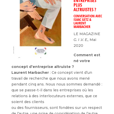
ENTREPRISES
PLUS
ALTRUISTES ?
CONVERSATION AVEC
ISAAC GETZ &
LAURENT
MARBACHER
LE MAGAZINE
G. I .V. E.,
Mai
2020
Comment est
né votre
concept d’entreprise
altruiste ?
Laurent Marbacher
: Ce concept vient d’un
travail de recherche que nous avons mené
pendant cinq ans. Nous nous sommes demandé :
que se passe-t-il dans les entreprises où les
relations à des interlocuteurs externes, que ce
soient des clients
ou des fournisseurs, sont fondées sur un respect
de l’autre, une prise de considération de l’autre