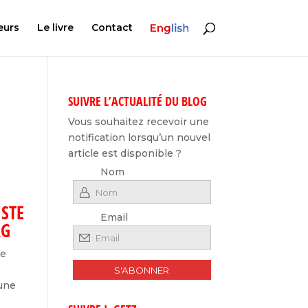
E
eurs
Le livre
Contact
n
g
l
i
s
h
SUIVRE L’ACTUALITÉ DU BLOG
Vous souhaitez recevoir une
notification lorsqu’un nouvel
article est disponible ?
Nom
ISTE
Email
RG
ne
 une