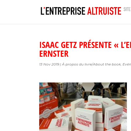
ISAAC GETZ PRÉSENTE « L’E
ERNSTER
13 Nov 2019
|
À propos du livre/About the book
,
Evé